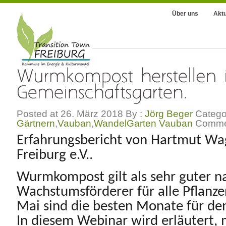
Über uns
Aktu
Posted at 26. März 2018
By :
Jörg Beger
Catego
Gärtnern
,
Vauban
,
WandelGarten Vauban
Comme
Erfahrungsbericht von Hartmut Wag
Freiburg e.V..
Wurmkompost gilt als sehr guter n
Wachstumsförderer für alle Pflanze
Mai sind die besten Monate für d
In diesem Webinar wird erläutert