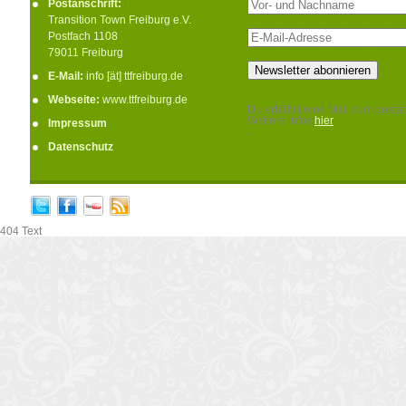
Postanschrift:
Transition Town Freiburg e.V.
Postfach 1108
79011 Freiburg
E-Mail:
info [ät] ttfreiburg.de
Webseite:
www.ttfreiburg.de
Du erhältst eine Mail zum bestät
Weitere Infos
hier
Impressum
.
Datenschutz
404 Text