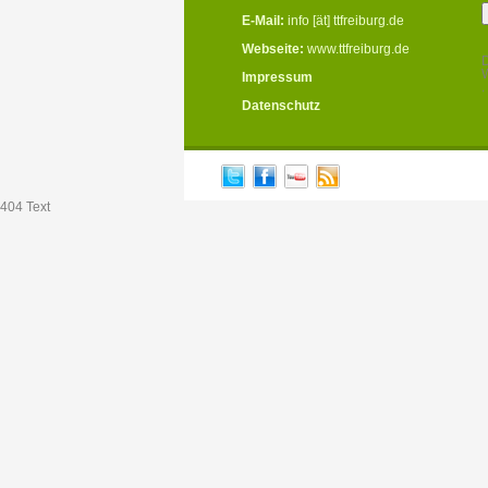
E-Mail:
info [ät] ttfreiburg.de
Webseite:
www.ttfreiburg.de
D
W
Impressum
.
Datenschutz
404 Text