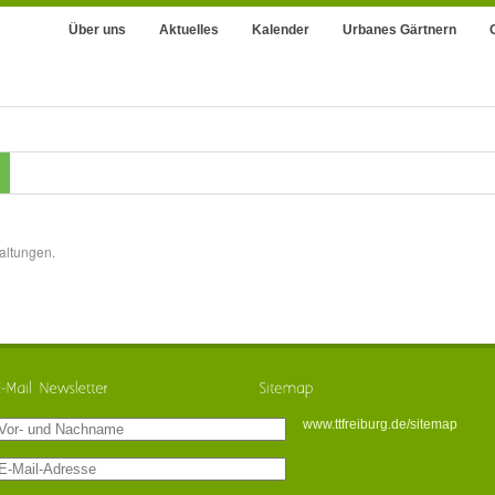
Über uns
Aktuelles
Kalender
Urbanes Gärtnern
altungen.
www.ttfreiburg.de/sitemap