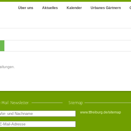
Über uns
Aktuelles
Kalender
Urbanes Gärtnern
altungen.
www.ttfreiburg.de/sitemap