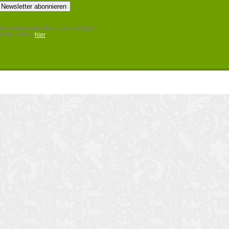
u erhältst eine Mail zum bestätigen.
eitere Infos
hier