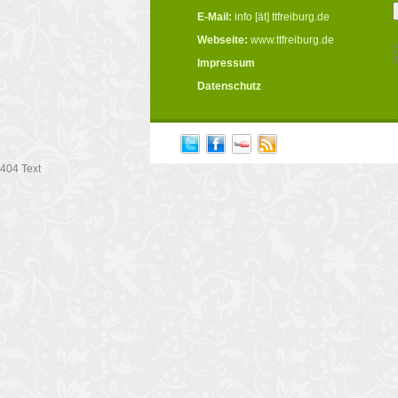
E-Mail:
info [ät] ttfreiburg.de
Webseite:
www.ttfreiburg.de
D
W
Impressum
.
Datenschutz
404 Text