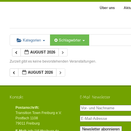
Über uns
Aktu
Kategorien
Schlagwörter
AUGUST 2026
Zurzeit gibt es keine bevorstehenden Veranstaltungen.
AUGUST 2026
Postanschrift:
Transition Town Freiburg e.V.
Postfach 1108
79011 Freiburg
E-Mail:
info [ät] ttfreiburg.de