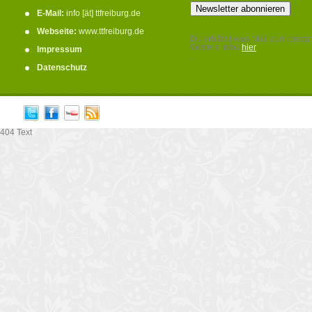
E-Mail:
info [ät] ttfreiburg.de
Webseite:
www.ttfreiburg.de
Du erhältst eine Mail zum bestät
Weitere Infos
hier
Impressum
.
Datenschutz
404 Text