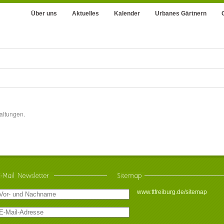
Über uns
Aktuelles
Kalender
Urbanes Gärtnern
altungen.
www.ttfreiburg.de/sitemap