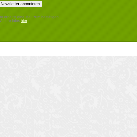
u erhältst eine Mail zum bestätigen.
eitere Infos
hier