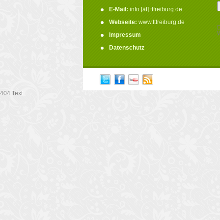
E-Mail:
info [ät] ttfreiburg.de
Webseite:
www.ttfreiburg.de
D
W
Impressum
.
Datenschutz
404 Text