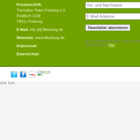
Postanschrift:
Transition Town Freiburg e.V.
Postfach 1108
79011 Freiburg
E-Mail:
info [ät] ttfreiburg.de
Webseite:
www.ttfreiburg.de
Du erhältst eine Mail zum bestät
Weitere Infos
hier
Impressum
.
Datenschutz
404 Text