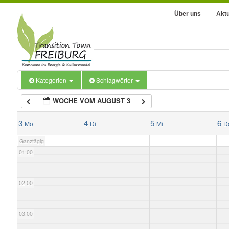
Über uns
Aktu
Kategorien
Schlagwörter
WOCHE VOM AUGUST 3
3
00:00
4
5
6
Mo
Di
Mi
D
Ganztägig
01:00
02:00
03:00