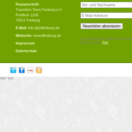
Postanschrift:
Transition Town Freiburg e.V.
Postfach 1108
79011 Freiburg
E-Mail:
info [ät] ttfreiburg.de
Webseite:
www.ttfreiburg.de
Du erhältst eine Mail zum bestät
Weitere Infos
hier
Impressum
.
Datenschutz
404 Text