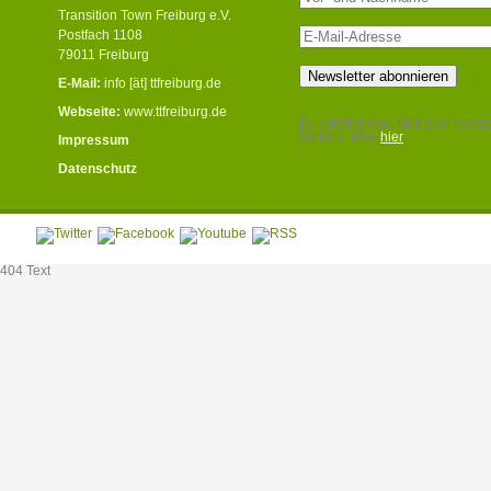
Transition Town Freiburg e.V.
Postfach 1108
79011 Freiburg
E-Mail:
info [ät] ttfreiburg.de
Webseite:
www.ttfreiburg.de
Du erhältst eine Mail zum bestät
Weitere Infos
hier
Impressum
.
Datenschutz
404 Text