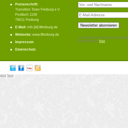
Postanschrift:
Transition Town Freiburg e.V.
Postfach 1108
79011 Freiburg
E-Mail:
info [ät] ttfreiburg.de
Webseite:
www.ttfreiburg.de
Du erhältst eine Mail zum bestät
Weitere Infos
hier
Impressum
.
Datenschutz
404 Text