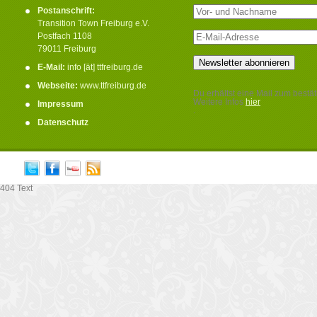
Postanschrift:
Transition Town Freiburg e.V.
Postfach 1108
79011 Freiburg
E-Mail:
info [ät] ttfreiburg.de
Webseite:
www.ttfreiburg.de
Du erhältst eine Mail zum bestät
Weitere Infos
hier
Impressum
.
Datenschutz
404 Text