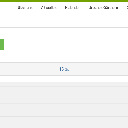
Über uns
Aktuelles
Kalender
Urbanes Gärtnern
15
So