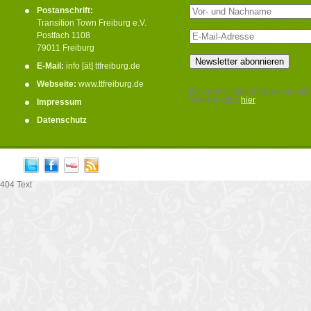
Postanschrift:
Transition Town Freiburg e.V.
Postfach 1108
79011 Freiburg
E-Mail:
info [ät] ttfreiburg.de
Webseite:
www.ttfreiburg.de
Du erhältst eine Mail zum bestät
Weitere Infos
hier
Impressum
.
Datenschutz
404 Text