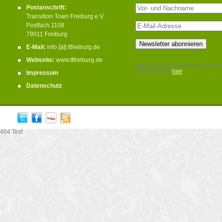
Postanschrift:
Transition Town Freiburg e.V.
Postfach 1108
79011 Freiburg
E-Mail:
info [ät] ttfreiburg.de
Webseite:
www.ttfreiburg.de
Du erhältst eine Mail zum bestät
Weitere Infos
hier
Impressum
.
Datenschutz
404 Text