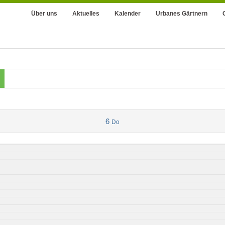
Über uns
Aktuelles
Kalender
Urbanes Gärtnern
6
Do