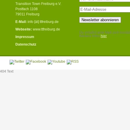
Transition Town Freiburg e.V.
Postfach 1108
79011 Freiburg
E-Mail:
info [ät] ttfreiburg.de
Webseite:
www.ttfreiburg.de
Du erhältst eine Mail zum bestät
Weitere Infos
hier
Impressum
.
Datenschutz
404 Text