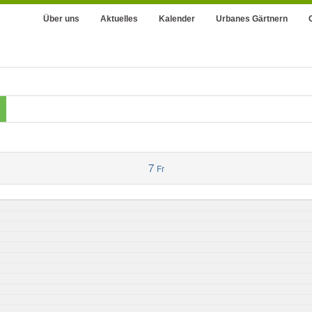
Über uns
Aktuelles
Kalender
Urbanes Gärtnern
7
Fr