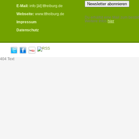
E-Mail:
info [ät] ttfreiburg.de
Webseite:
www.ttfreiburg.de
Du erhältst eine Mail zum bestät
Weitere Infos
hier
Impressum
.
Datenschutz
404 Text