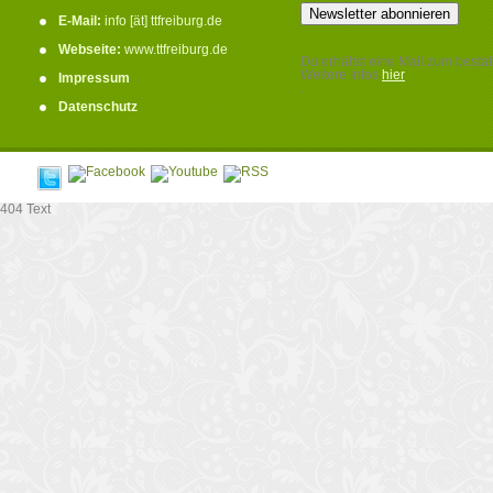
E-Mail:
info [ät] ttfreiburg.de
Webseite:
www.ttfreiburg.de
Du erhältst eine Mail zum bestät
Weitere Infos
hier
Impressum
.
Datenschutz
404 Text