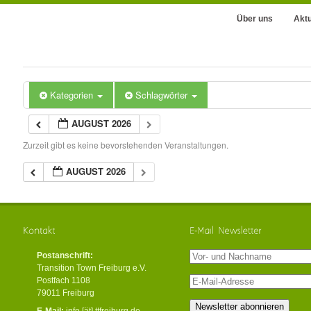
Über uns
Aktu
Kategorien
Schlagwörter
AUGUST 2026
Zurzeit gibt es keine bevorstehenden Veranstaltungen.
AUGUST 2026
Postanschrift:
Transition Town Freiburg e.V.
Postfach 1108
79011 Freiburg
E-Mail:
info [ät] ttfreiburg.de