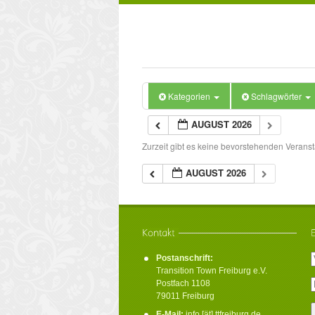
Kategorien
Schlagwörter
AUGUST 2026
Zurzeit gibt es keine bevorstehenden Veranst
AUGUST 2026
Postanschrift:
Transition Town Freiburg e.V.
Postfach 1108
79011 Freiburg
E-Mail:
info [ät] ttfreiburg.de