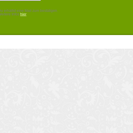
u erhältst eine Mail zum bestätigen.
eitere Infos
hier