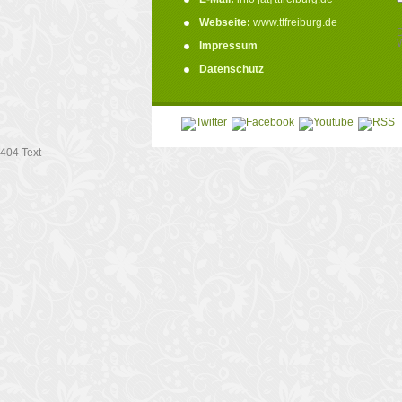
Webseite:
www.ttfreiburg.de
D
W
Impressum
.
Datenschutz
404 Text