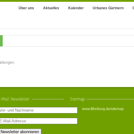
Über uns
Aktuelles
Kalender
Urbanes Gärtnern
altungen.
www.ttfreiburg.de/sitemap