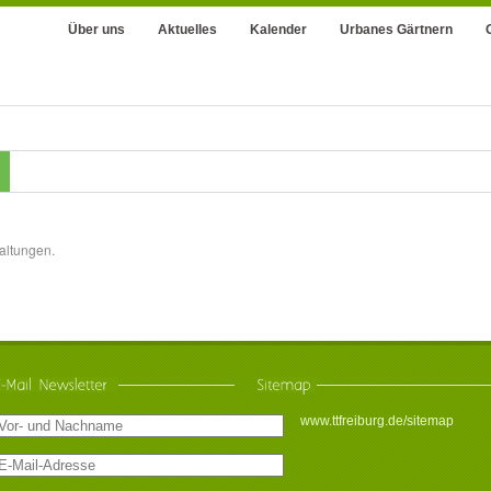
Über uns
Aktuelles
Kalender
Urbanes Gärtnern
altungen.
www.ttfreiburg.de/sitemap