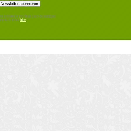
u erhältst eine Mail zum bestätigen.
eitere Infos
hier