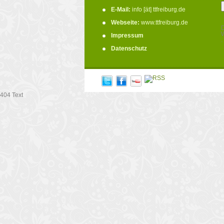
E-Mail:
info [ät] ttfreiburg.de
Webseite:
www.ttfreiburg.de
D
W
Impressum
.
Datenschutz
404 Text