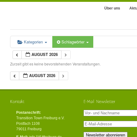
Über uns
Aktu
Kategorien
Schlagwörter
AUGUST 2026
Zurzeit gibt es keine bevorstehenden Veranstaltungen.
AUGUST 2026
Postanschrift:
Transition Town Freiburg e.V.
Postfach 1108
79011 Freiburg
E-Mail:
info [ät] ttfreiburg.de