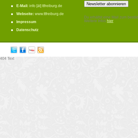
E-Mail:
info [ät] ttfreiburg.de
Webseite:
www.ttfreiburg.de
Du erhältst eine Mail zum bestät
Weitere Infos
hier
Impressum
.
Datenschutz
404 Text