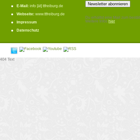
E-Mail:
info [ät] ttfreiburg.de
Webseite:
www.ttfreiburg.de
Du erhältst eine Mail zum bestät
Weitere Infos
hier
Impressum
.
Datenschutz
404 Text