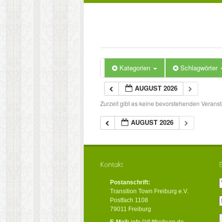
Kategorien
Schlagwörter
AUGUST 2026
Zurzeit gibt es keine bevorstehenden Veranst
AUGUST 2026
Postanschrift:
Transition Town Freiburg e.V.
Postfach 1108
79011 Freiburg
E-Mail:
info [ät] ttfreiburg.de