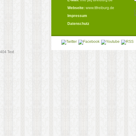
Webseite:
www.ttfreiburg.de
D
W
Impressum
.
Datenschutz
404 Text