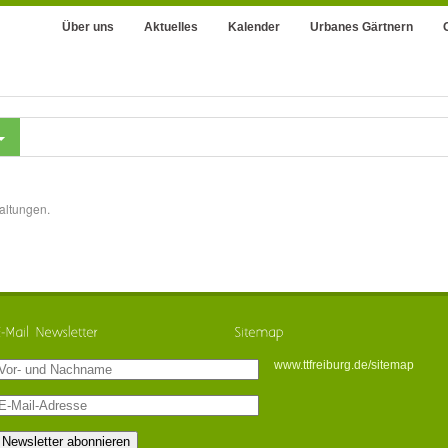
Über uns
Aktuelles
Kalender
Urbanes Gärtnern
altungen.
www.ttfreiburg.de/sitemap