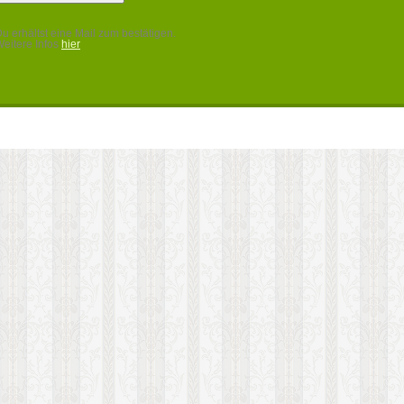
u erhältst eine Mail zum bestätigen.
eitere Infos
hier