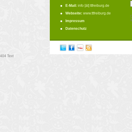
E-Mail:
info [ät] ttfreiburg.de
Webseite:
www.ttfreiburg.de
D
W
Impressum
.
Datenschutz
404 Text