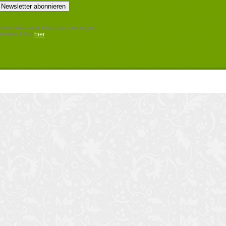
u erhältst eine Mail zum bestätigen.
eitere Infos
hier