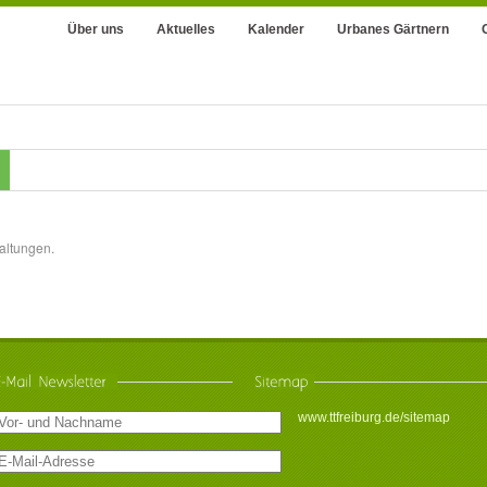
Über uns
Aktuelles
Kalender
Urbanes Gärtnern
altungen.
www.ttfreiburg.de/sitemap