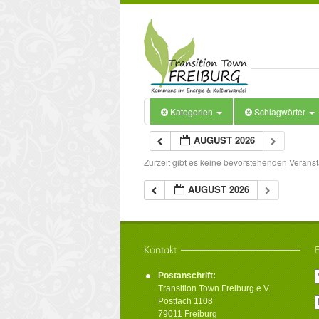
Kategorien
Schlagwörter
AUGUST 2026
Zurzeit gibt es keine bevorstehenden Veranst
AUGUST 2026
Postanschrift:
Transition Town Freiburg e.V.
Postfach 1108
79011 Freiburg