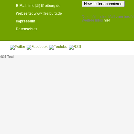
E-Mail:
info [ät] ttfreiburg.de
Webseite:
www.ttfreiburg.de
Du erhältst eine Mail zum bestät
Weitere Infos
hier
Impressum
.
Datenschutz
404 Text