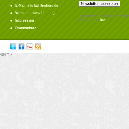
E-Mail:
info [ät] ttfreiburg.de
Webseite:
www.ttfreiburg.de
Du erhältst eine Mail zum bestät
Weitere Infos
hier
Impressum
.
Datenschutz
404 Text