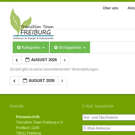
Über uns
Aktu
Kategorien
Schlagwörter
AUGUST 2026
Zurzeit gibt es keine bevorstehenden Veranstaltungen.
AUGUST 2026
Postanschrift:
Transition Town Freiburg e.V.
Postfach 1108
79011 Freiburg