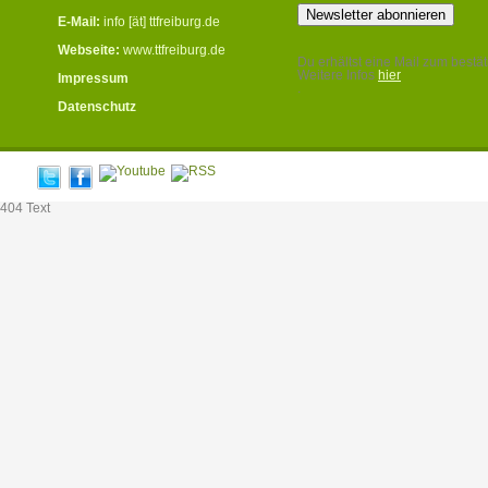
E-Mail:
info [ät] ttfreiburg.de
Webseite:
www.ttfreiburg.de
Du erhältst eine Mail zum bestät
Weitere Infos
hier
Impressum
.
Datenschutz
404 Text