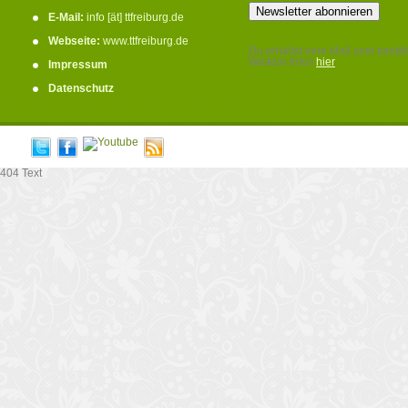
E-Mail:
info [ät] ttfreiburg.de
Webseite:
www.ttfreiburg.de
Du erhältst eine Mail zum bestät
Weitere Infos
hier
Impressum
.
Datenschutz
404 Text