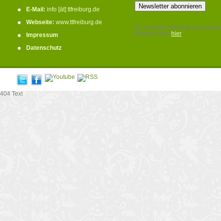
E-Mail:
info [ät] ttfreiburg.de
Webseite:
www.ttfreiburg.de
Du erhältst eine Mail zum bestät
Weitere Infos
hier
Impressum
.
Datenschutz
404 Text