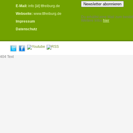
E-Mail:
info [ät] ttfreiburg.de
Webseite:
www.ttfreiburg.de
Du erhältst eine Mail zum bestät
Weitere Infos
hier
Impressum
.
Datenschutz
404 Text