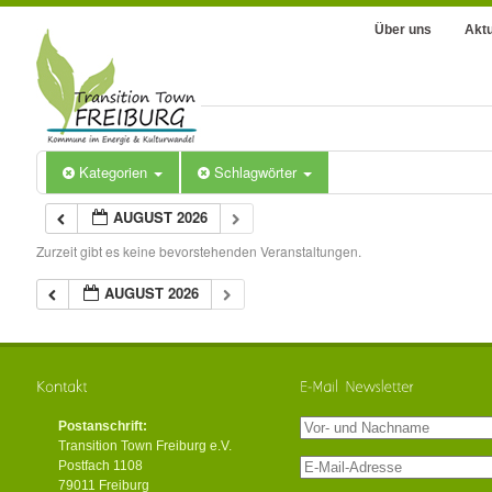
Über uns
Aktu
Kategorien
Schlagwörter
AUGUST 2026
Zurzeit gibt es keine bevorstehenden Veranstaltungen.
AUGUST 2026
Postanschrift:
Transition Town Freiburg e.V.
Postfach 1108
79011 Freiburg