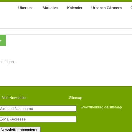
Über uns
Aktuelles
Kalender
Urbanes Gärtnern
altungen.
-Mail Newsletter
Sitemap
www.ttfreiburg.de/sitemap