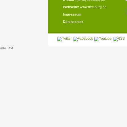
Webseite:
www.ttfreiburg.de
D
W
Impressum
.
Datenschutz
404 Text