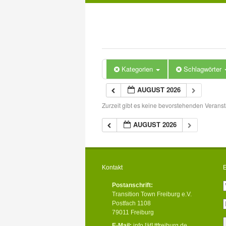
Kategorien
Schlagwörter
AUGUST 2026
Zurzeit gibt es keine bevorstehenden Veranst
AUGUST 2026
Kontakt
E
Postanschrift:
Transition Town Freiburg e.V.
Postfach 1108
79011 Freiburg
E-Mail:
info [ät] ttfreiburg.de