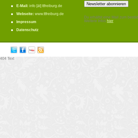
E-Mail:
info [ät] ttfreiburg.de
Webseite:
www.ttfreiburg.de
Du erhältst eine Mail zum bestät
Weitere Infos
hier
Impressum
.
Datenschutz
404 Text