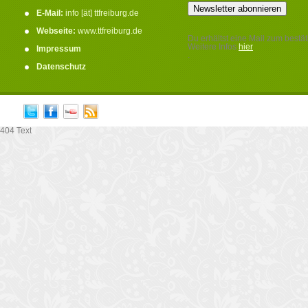
E-Mail:
info [ät] ttfreiburg.de
Webseite:
www.ttfreiburg.de
Du erhältst eine Mail zum bestät
Weitere Infos
hier
Impressum
.
Datenschutz
404 Text