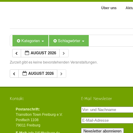
Über uns
Aktu
Kategorien
Schlagwörter
AUGUST 2026
Zurzeit gibt es keine bevorstehenden Veranstaltungen.
AUGUST 2026
Postanschrift:
Transition Town Freiburg e.V.
Postfach 1108
79011 Freiburg
E-Mail:
info [ät] ttfreiburg.de