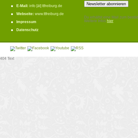
E-Mail:
info [ät] ttfreiburg.de
Webseite:
www.ttfreiburg.de
Du erhältst eine Mail zum bestät
Weitere Infos
hier
Impressum
.
Datenschutz
404 Text