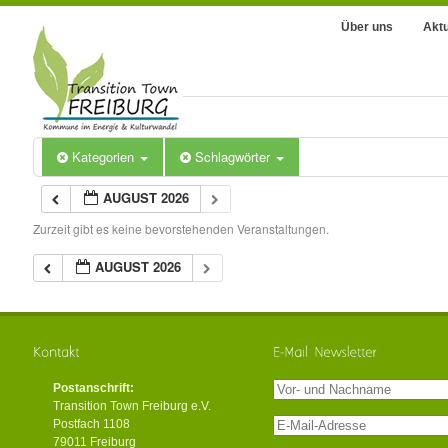
Über uns
Aktu
Kategorien
Schlagwörter
AUGUST 2026
Zurzeit gibt es keine bevorstehenden Veranstaltungen.
AUGUST 2026
Postanschrift:
Transition Town Freiburg e.V.
Postfach 1108
79011 Freiburg