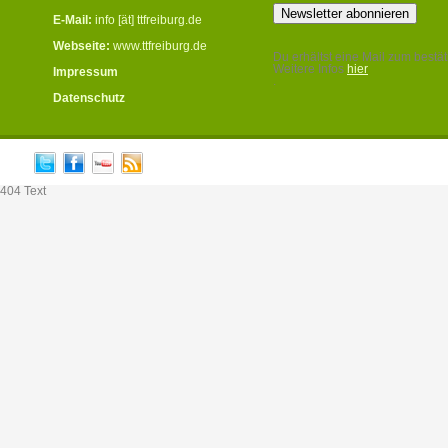
E-Mail:
info [ät] ttfreiburg.de
Webseite:
www.ttfreiburg.de
Du erhältst eine Mail zum bestät
Weitere Infos
hier
Impressum
.
Datenschutz
404 Text