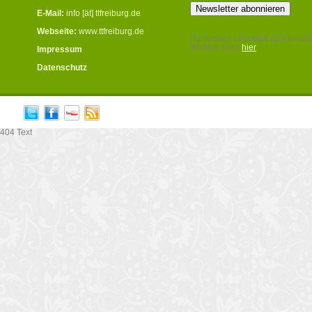
E-Mail:
info [ät] ttfreiburg.de
Webseite:
www.ttfreiburg.de
Du erhältst eine Mail zum bestät
Weitere Infos
hier
Impressum
.
Datenschutz
404 Text