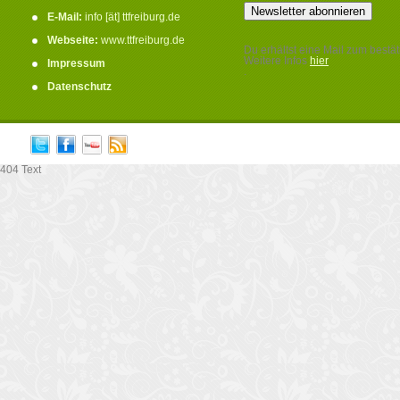
E-Mail:
info [ät] ttfreiburg.de
Webseite:
www.ttfreiburg.de
Du erhältst eine Mail zum bestät
Weitere Infos
hier
Impressum
.
Datenschutz
404 Text