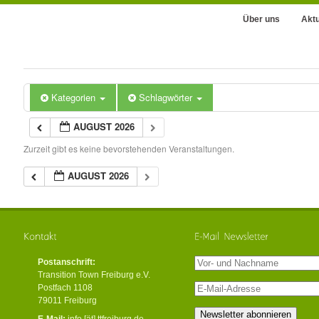
Über uns
Aktu
Kategorien
Schlagwörter
AUGUST 2026
Zurzeit gibt es keine bevorstehenden Veranstaltungen.
AUGUST 2026
Postanschrift:
Transition Town Freiburg e.V.
Postfach 1108
79011 Freiburg
E-Mail:
info [ät] ttfreiburg.de