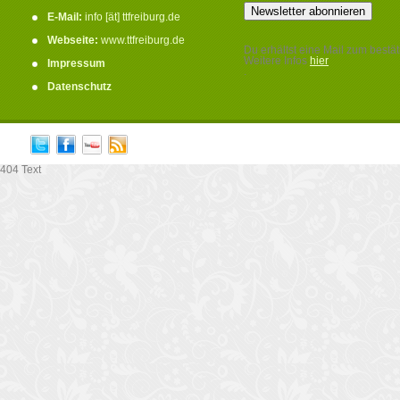
E-Mail:
info [ät] ttfreiburg.de
Webseite:
www.ttfreiburg.de
Du erhältst eine Mail zum bestät
Weitere Infos
hier
Impressum
.
Datenschutz
404 Text