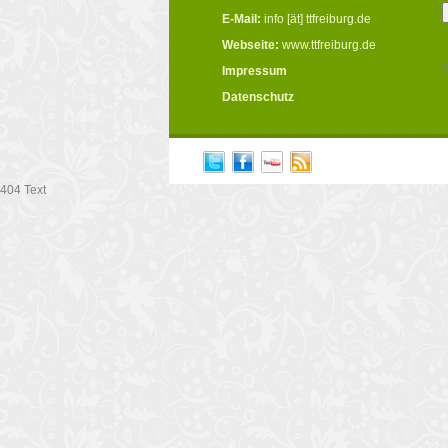
E-Mail:
info [ät] ttfreiburg.de
Webseite:
www.ttfreiburg.de
D
W
Impressum
.
Datenschutz
404 Text