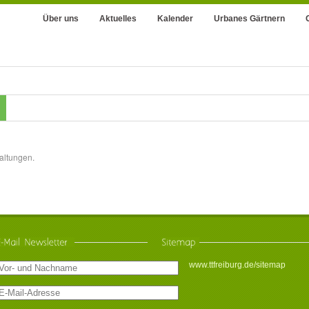
Über uns
Aktuelles
Kalender
Urbanes Gärtnern
altungen.
www.ttfreiburg.de/sitemap