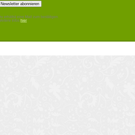
u erhältst eine Mail zum bestätigen.
eitere Infos
hier